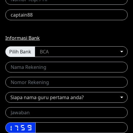
Informasi Bank
Pilih Bank