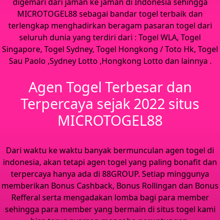
digemari dari jaman ke jaman di Indonesia sehingga
MICROTOGEL88 sebagai bandar togel terbaik dan
terlengkap menghadirkan beragam pasaran togel dari
seluruh dunia yang terdiri dari : Togel WLA, Togel
Singapore, Togel Sydney, Togel Hongkong / Toto Hk, Togel
Sau Paolo ,Sydney Lotto ,Hongkong Lotto dan lainnya .
Agen Togel Terbesar dan
Terpercaya sejak 2022 situs
MICROTOGEL88
Dari waktu ke waktu banyak bermunculan agen togel di
indonesia, akan tetapi agen togel yang paling bonafit dan
terpercaya hanya ada di 88GROUP. Setiap minggunya
memberikan Bonus Cashback, Bonus Rollingan dan Bonus
Refferal serta mengadakan lomba bagi para member
sehingga para member yang bermain di situs togel kami