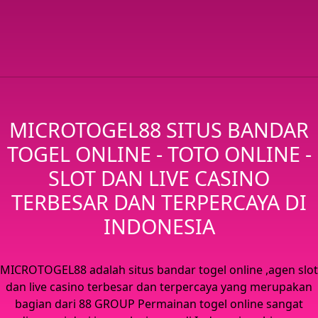
MICROTOGEL88 SITUS BANDAR
TOGEL ONLINE - TOTO ONLINE -
SLOT DAN LIVE CASINO
TERBESAR DAN TERPERCAYA DI
INDONESIA
MICROTOGEL88 adalah situs bandar togel online ,agen slot
dan live casino terbesar dan terpercaya yang merupakan
bagian dari 88 GROUP Permainan togel online sangat